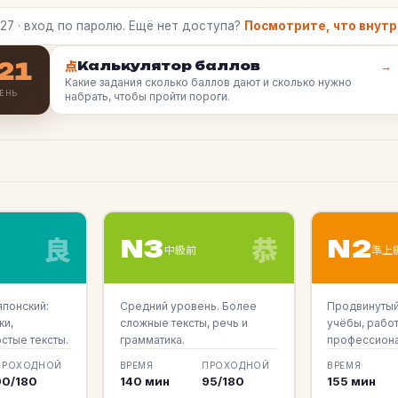
027 · вход по паролю. Ещё нет доступа?
Посмотрите, что внут
点
21
Калькулятор баллов
→
Какие задания сколько баллов дают и сколько нужно
ЕНЬ
набрать, чтобы пройти пороги.
良
恭
N3
N2
中級前
準上
понский:
Средний уровень. Более
Продвинутый
ки,
сложные тексты, речь и
учёбы, работ
стые тексты.
грамматика.
профессиона
ПРОХОДНОЙ
ВРЕМЯ
ПРОХОДНОЙ
ВРЕМЯ
90/180
140 мин
95/180
155 мин