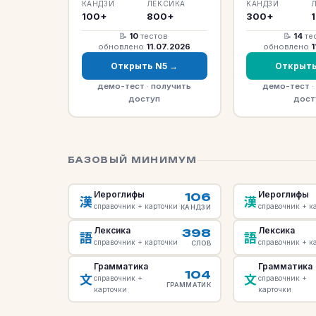
КАНДЗИ
ЛЕКСИКА
КАНДЗИ
100+
800+
300+
📝
10
тестов
·
📝
14
те
обновлено
11.07.2026
обновлено
1
Открыть N5 →
Открыть
демо-тест
·
получить
демо-тест
·
доступ
дост
БАЗОВЫЙ МИНИМУМ
Иероглифы
Иероглифы
106
漢
漢
справочник + карточки
справочник + к
КАНДЗИ
Лексика
Лексика
398
語
語
справочник + карточки
справочник + к
СЛОВ
Грамматика
Грамматика
104
文
文
справочник +
справочник +
ГРАММАТИК
карточки
карточки