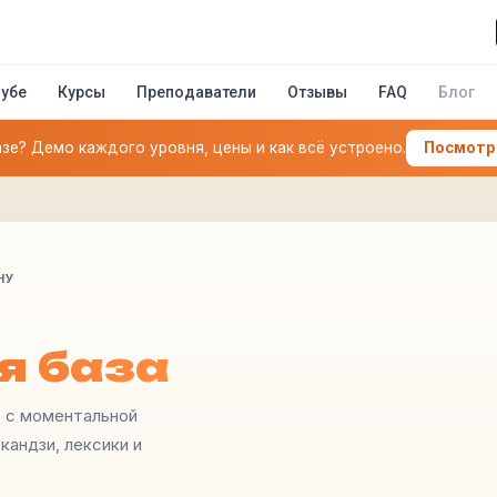
лубе
Курсы
Преподаватели
Отзывы
FAQ
Блог
азе? Демо каждого уровня, цены и как всё устроено.
Посмотре
НУ
я база
T с моментальной
кандзи, лексики и