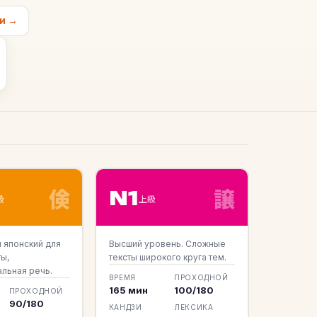
ри →
倹
譲
N1
級
上級
 японский для
Высший уровень. Сложные
ы,
тексты широкого круга тем.
льная речь.
ВРЕМЯ
ПРОХОДНОЙ
165 мин
100/180
ПРОХОДНОЙ
90/180
КАНДЗИ
ЛЕКСИКА