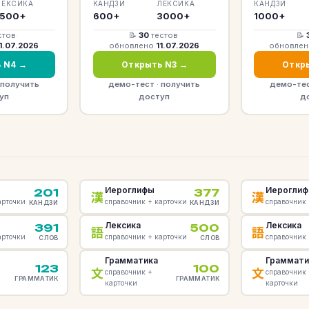
ЛЕКСИКА
КАНДЗИ
ЛЕКСИКА
КАНДЗИ
1500+
600+
3000+
1000+
стов
·
📝
30
тестов
·
📝
1.07.2026
обновлено
11.07.2026
обновле
 N4 →
Открыть N3 →
Откр
получить
демо-тест
·
получить
демо-те
уп
доступ
д
Иероглифы
Иерогли
201
377
漢
漢
арточки
справочник + карточки
справочник 
КАНДЗИ
КАНДЗИ
Лексика
Лексика
391
500
語
語
арточки
справочник + карточки
справочник 
СЛОВ
СЛОВ
Грамматика
Граммати
123
100
文
文
справочник +
справочник
ГРАММАТИК
ГРАММАТИК
карточки
карточки