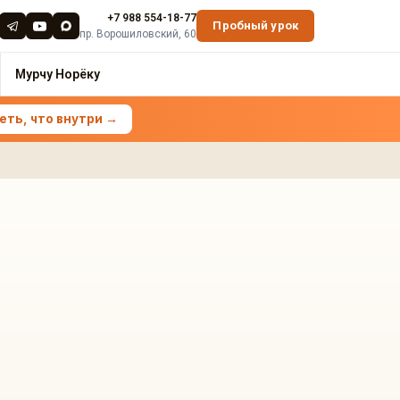
+7 988 554-18-77
Пробный урок
пр. Ворошиловский, 60
Мурчу Норёку
ть, что внутри →