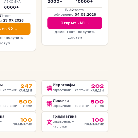
2000+
10000+
ЛЕКСИКА
6000+
📝
32
теста
·
обновлено
04.08.2026
31
тест
·
но
23.07.2026
Открыть N1 →
ыть N2 →
демо-тест
·
получить
доступ
ст
·
получить
оступ
фы
Иероглифы
247
202
漢
+ карточки
справочник + карточки
КАНДЗИ
КАНДЗИ
Лексика
500
500
語
+ карточки
справочник + карточки
СЛОВ
СЛОВ
ка
Грамматика
100
100
文
 +
справочник +
ГРАММАТИК
ГРАММАТИК
карточки