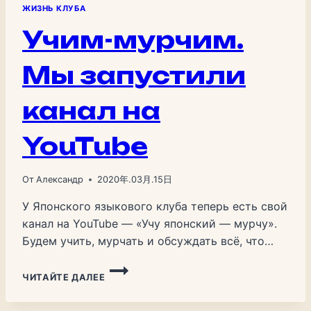
ЖИЗНЬ КЛУБА
Учим-мурчим.
Мы запустили
канал на
YouTube
От
Александр
2020年.03月.15日
У Японского языкового клуба теперь есть свой
канал на YouTube — «Учу японский — мурчу».
Будем учить, мурчать и обсуждать всё, что
связано с Японией и японским языком. С чего
УЧИМ-
начнём Первый блок — три видео про
ЧИТАЙТЕ ДАЛЕЕ
МУРЧИМ.
хирагану (ひらがな). Это первое, с чего
МЫ
начинают абсолютно все, кто хочет учить
ЗАПУСТИЛИ