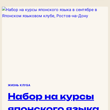
КАНАЛ
японский всерьёз. В японском языке три…
НА
YOUTUBE
ЖИЗНЬ КЛУБА
Набор на курсы
японского языка