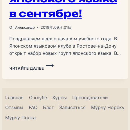
в сентябре!
От
Александр
2019年.09月.01日
Поздравляем всех с началом учебного года. В
Японском языковом клубе в Ростове-на-Дону
открыт набор новых групп японского языка. В
сентябре формируем несколько новых
НАБОР
взрослых и детских групп для начинающих.
ЧИТАЙТЕ ДАЛЕЕ
НА
Весь месяц проводим бесплатные пробные
КУРСЫ
уроки и собираем расписание под удобное для
ЯПОНСКОГО
ЯЗЫКА
всех время. Что важно знать Если ты уже что-
В
то знаешь В клубе есть возможность…
Главная
О клубе
Курсы
Преподаватели
СЕНТЯБРЕ!
Отзывы
FAQ
Блог
Записаться
Мурчу Норёку
Мурчу Полка