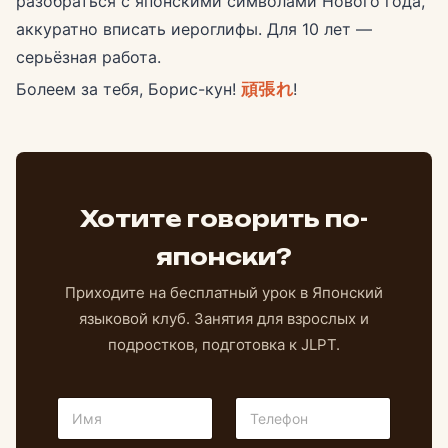
разобраться с японскими символами Нового года,
аккуратно вписать иероглифы. Для 10 лет —
серьёзная работа.
Болеем за тебя, Борис-кун!
頑張れ
!
Хотите говорить по-
японски?
Приходите на бесплатный урок в Японский
языковой клуб. Занятия для взрослых и
подростков, подготовка к JLPT.
У
И
Т
р
м
е
о
я
л
в