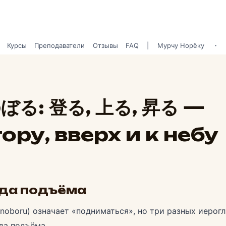
Курсы
Преподаватели
Отзывы
FAQ
| Мурчу Норёку
・ М
ぼる: 登る, 上る, 昇る —
ору, вверх и к небу
ида подъёма
noboru) означает «подниматься», но три разных иерог
да подъёма.