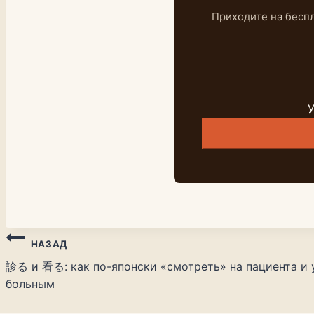
Приходите на беспл
У
Навигация
НАЗАД
診る и 看る: как по-японски «смотреть» на пациента и 
по
больным