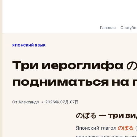
Главная
О клубе
ЯПОНСКИЙ ЯЗЫК
Три иероглифа の
подниматься на г
От
Александр
2026年.07月.07日
のぼる — три в
Японский глагол
のぼる
(
передают три разных ви