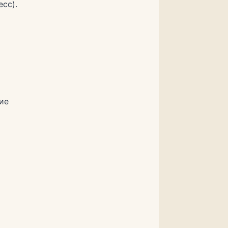
сс).
ие