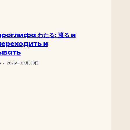
ероглифа わたる: 渡る и
переходить и
ывать
р
2026年.07月.30日