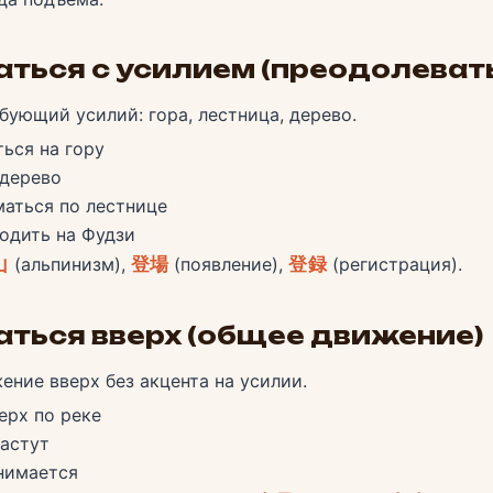
ться с усилием (преодолеват
бующий усилий: гора, лестница, дерево.
ься на гору
 дерево
аться по лестнице
одить на Фудзи
山
(альпинизм),
登場
(появление),
登録
(регистрация).
ться вверх (общее движение)
ение вверх без акцента на усилии.
ерх по реке
астут
нимается