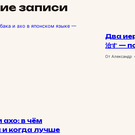
записям
ие записи
Два ие
治す — п
От
Александр
 ахо: в чём
 и когда лучше