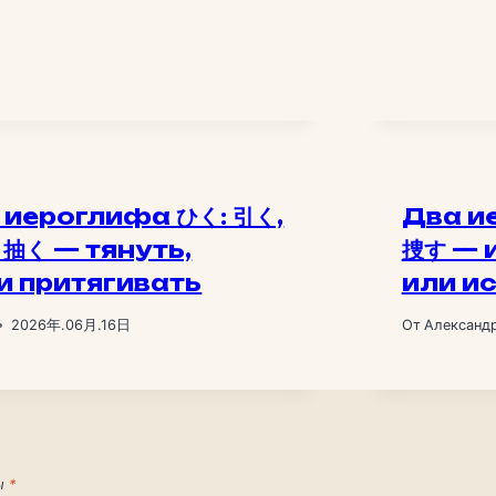
 иероглифа ひく: 引く,
Два и
 抽く — тянуть,
捜す — 
и притягивать
или и
2026年.06月.16日
От
Александ
ны
*