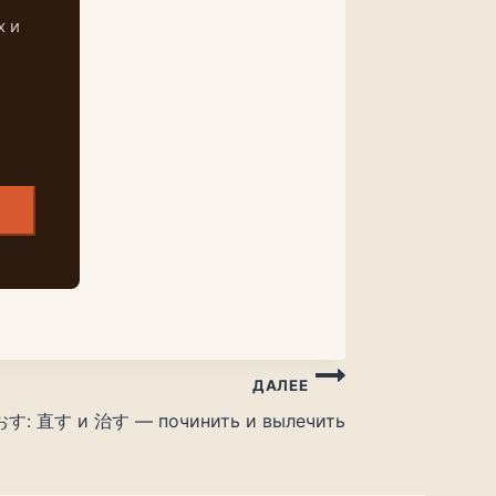
х и
ДАЛЕЕ
おす: 直す и 治す — починить и вылечить