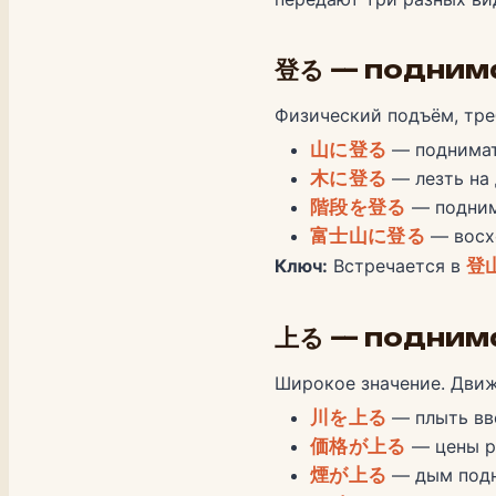
登る — поднима
Физический подъём, тре
山に登る
— поднимат
木に登る
— лезть на
階段を登る
— подним
富士山に登る
— восх
Ключ:
Встречается в
登
上る — поднима
Широкое значение. Движ
川を上る
— плыть вв
価格が上る
— цены р
煙が上る
— дым под