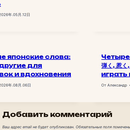
ь
2026年.05月.12日
е японские слова:
Четыре
и другие для
弾く, 惹く,
вок и вдохновения
играть 
2026年.08月.06日
От
Александр
Добавить комментарий
Ваш адрес email не будет опубликован.
Обязательные поля помече