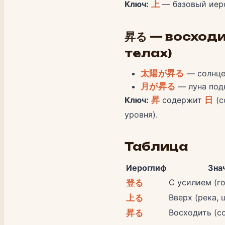
Ключ:
上
— базовый иеро
昇る — восходи
телах)
太陽が昇る
— солнце
月が昇る
— луна под
Ключ:
昇
содержит
日
(с
уровня).
Таблица
Иероглиф
Зна
С усилием (го
登る
Вверх (река, 
上る
Восходить (со
昇る