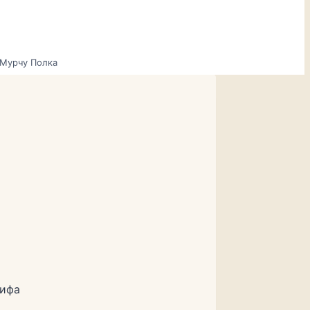
урчу Полка
лифа