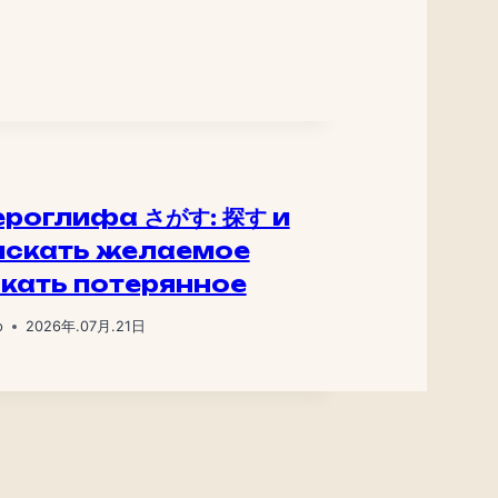
ероглифа さがす: 探す и
искать желаемое
скать потерянное
р
2026年.07月.21日