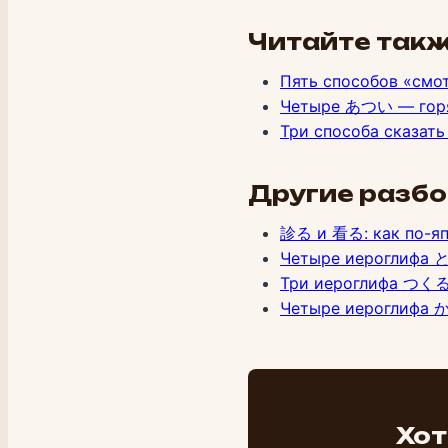
Читайте так
Пять способов «смо
Четыре あつい — горяч
Три способа сказа
Другие разб
診る и 看る: как по-яп
Четыре иероглифа 
Три иероглифа つくる
Четыре иероглифа
Хот