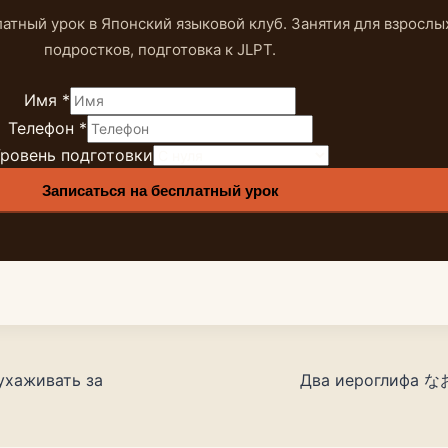
атный урок в Японский языковой клуб. Занятия для взрослы
подростков, подготовка к JLPT.
Имя
*
Телефон
Телефон
*
Уровень
ровень подготовки
Имя
Записаться на бесплатный урок
ухаживать за
Два иероглифа な