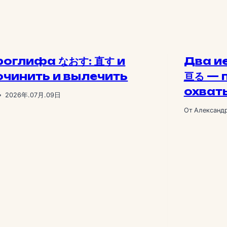
роглифа なおす: 直す и
Два и
очинить и вылечить
亘る — 
охват
2026年.07月.09日
От
Александ