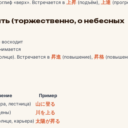
глиф «верх». Встречается в
上昇
(подъём),
上達
(прогре
ть (торжественно, о небесных
 восходит
нимается
олнце). Встречается в
昇進
(повышение),
昇格
(повышен
чение
Пример
ра, лестница)
山に登る
цены)
川を上る
лнце, карьера)
太陽が昇る