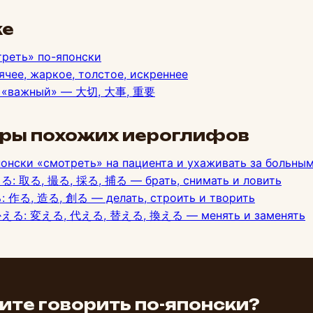
же
треть» по-японски
ее, жаркое, толстое, искреннее
ть «важный» — 大切, 大事, 重要
оры похожих иероглифов
онски «смотреть» на пациента и ухаживать за больны
とる: 取る, 撮る, 採る, 捕る — брать, снимать и ловить
: 作る, 造る, 創る — делать, строить и творить
 かえる: 変える, 代える, 替える, 換える — менять и заменять
ите говорить по-японски?