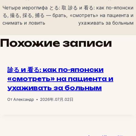
Четыре иероглифа とる: 取
診る и 看る: как по-японски
る, 撮る, 採る, 捕る — брать,
«смотреть» на пациента и
снимать и ловить
ухаживать за больным
Похожие записи
診る и 看る: как по-японски
«смотреть» на пациента и
ухаживать за больным
От
Александр
2026年.07月.02日