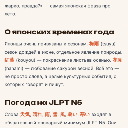
жарко, правда?» — самая японская фраза про
лето.
О японских временах года
Японцы очень привязаны к сезонам.
梅雨
(tsuyu) —
сезон дождей в июне, отдельное явление природы.
紅葉
(kouyou) — покраснение листьев осенью.
花見
(hanami) — любование сакурой весной. Всё это —
не просто слова, а целые культурные события, о
которых говорят и пишут.
Погода на JLPT N5
Слова
天気
,
晴れ
,
雨
,
雪
,
風
,
暑い
,
寒い
входят в
обязательный словарный минимум JLPT N5. Они