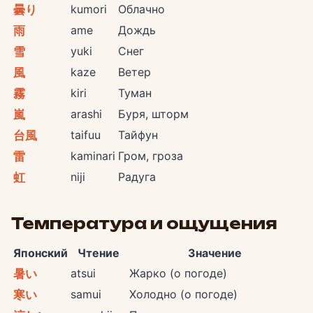
kumori
Облачно
曇り
ame
Дождь
雨
yuki
Снег
雪
kaze
Ветер
風
kiri
Туман
霧
arashi
Буря, шторм
嵐
taifuu
Тайфун
台風
kaminari
Гром, гроза
雷
niji
Радуга
虹
Температура и ощущения
Японский
Чтение
Значение
atsui
Жарко (о погоде)
暑い
samui
Холодно (о погоде)
寒い