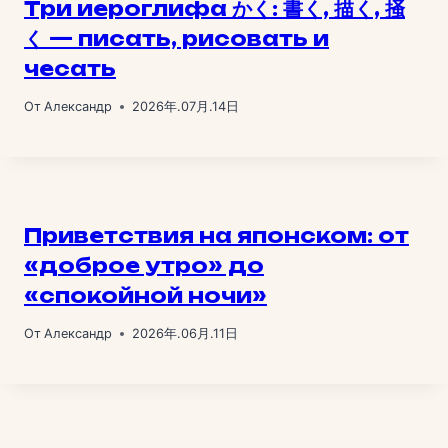
Три иероглифа かく: 書く, 描く, 掻
く — писать, рисовать и
чесать
От
Александр
2026年.07月.14日
Приветствия на японском: от
«доброе утро» до
«спокойной ночи»
От
Александр
2026年.06月.11日