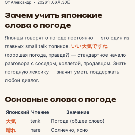
От
Александр
2026年.06月.30日
Зачем учить японские
слова о погоде
Японцы говорят о погоде постоянно — это один из
главных small talk топиков.
いい天気ですね
(хорошая погода, правда?) — стандартное начало
разговора с соседом, коллегой, продавцом. Знать
погодную лексику — значит уметь поддержать
любой диалог.
Основные слова о погоде
Японский
Чтение
Значение
tenki
Погода (общее слово)
天気
hare
Солнечно, ясно
晴れ