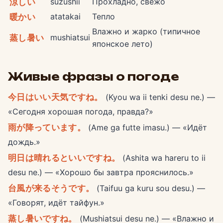
suzushii
Прохладно, свежо
涼しい
atatakai
Тепло
暖かい
Влажно и жарко (типичное
mushiatsui
蒸し暑い
японское лето)
Живые фразы о погоде
今日はいい天気ですね。
(Kyou wa ii tenki desu ne.) —
«Сегодня хорошая погода, правда?»
雨が降っています。
(Ame ga futte imasu.) — «Идёт
дождь.»
明日は晴れるといいですね。
(Ashita wa hareru to ii
desu ne.) — «Хорошо бы завтра прояснилось.»
台風が来るそうです。
(Taifuu ga kuru sou desu.) —
«Говорят, идёт тайфун.»
蒸し暑いですね。
(Mushiatsui desu ne.) — «Влажно и