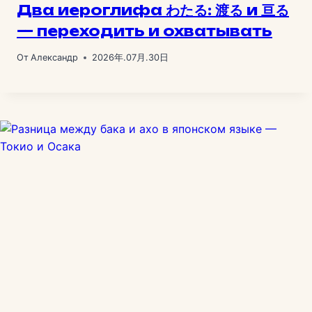
Два иероглифа わたる: 渡る и 亘る
— переходить и охватывать
От
Александр
2026年.07月.30日